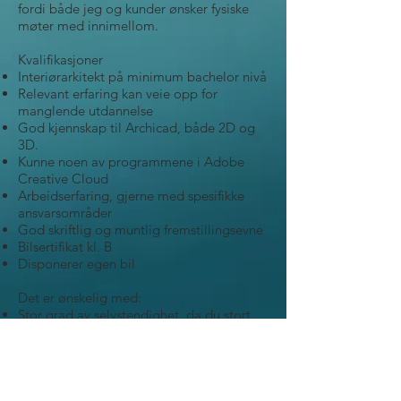
fordi både jeg og kunder ønsker fysiske
møter med innimellom.
Kvalifikasjoner
Interiørarkitekt på minimum bachelor nivå
Relevant erfaring kan veie opp for
manglende utdannelse
God kjennskap til Archicad, både 2D og
3D.
Kunne noen av programmene i Adobe
Creative Cloud
Arbeidserfaring, gjerne med spesifikke
ansvarsområder
God skriftlig og muntlig fremstillingsevne
Bilsertifikat kl. B
Disponerer egen bil
Det er ønskelig med:
Stor grad av selvstendighet, da du stort
sett styrer din egen hverdag
Du er strukturert og ha gode
kommunikasjonsevner.
Du må like utfordringer og at
arbeidsdagen kan være uforutsigbar.