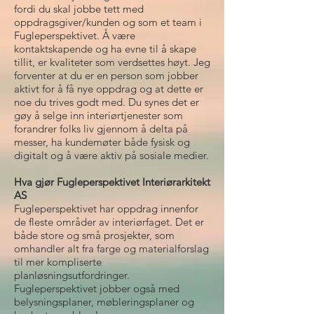
fordi du skal jobbe tett med
oppdragsgiver/kunden og som et team i
Fugleperspektivet. Å være
kontaktskapende og ha evne til å skape
tillit, er kvaliteter som verdsettes høyt. Jeg
forventer at du er en person som jobber
aktivt for å få nye oppdrag og at dette er
noe du trives godt med. Du synes det er
gøy å selge inn interiørtjenester som
forandrer folks liv gjennom å delta på
messer, ha kundemøter både fysisk og
digitalt og å være aktiv på sosiale medier.
Hva gjør Fugleperspektivet Interiørarkitekt
AS
Fugleperspektivet har oppdrag innenfor
de fleste områder av interiørfaget. Det er
både store og små prosjekter, som
omhandler alt fra farge og materialforslag
til mer kompliserte
planløsningsutfordringer.
Fugleperspektivet jobber også med
belysningsplaner, møbleringsplaner og