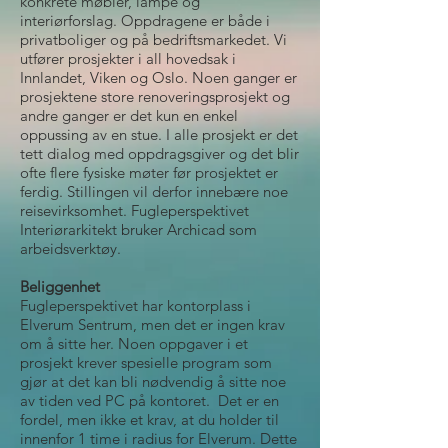
konkrete møbler, lampe og
interiørforslag. Oppdragene er både i
privatboliger og på bedriftsmarkedet. Vi
utfører prosjekter i all hovedsak i
Innlandet, Viken og Oslo. Noen ganger er
prosjektene store renoveringsprosjekt og
andre ganger er det kun en enkel
oppussing av en stue. I alle prosjekt er det
tett dialog med oppdragsgiver og det blir
ofte flere fysiske møter før prosjektet er
ferdig. Stillingen vil derfor innebære noe
reisevirksomhet. Fugleperspektivet
Interiørarkitekt bruker Archicad som
arbeidsverktøy.
Beliggenhet
Fugleperspektivet har kontorplass i
Elverum Sentrum, men det er ingen krav
om å sitte her. Noen oppgaver i et
prosjekt krever spesielle program som
gjør at det kan bli nødvendig å sitte noe
av tiden ved PC på kontoret. Det er en
fordel, men ikke et krav, at du holder til
innenfor 1 time i radius for Elverum. Dette