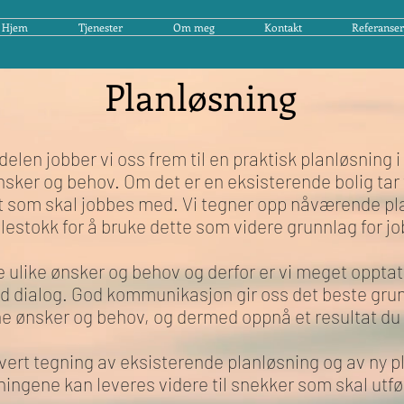
Hjem
Tjenester
Om meg
Kontakt
Referanser
Hjem
Tjenester
Om meg
Kontakt
Referanser
Planløsning
delen jobber vi oss frem til en praktisk planløsning i
nsker og behov. Om det er en eksisterende bolig tar 
 som skal jobbes med. Vi tegner opp nåværende pla
estokk for å bruke dette som videre grunnlag for j
le ulike ønsker og behov og derfor er vi meget opptat
od dialog. God kommunikasjon gir oss det beste grun
ne ønsker og behov, og dermed oppnå et resultat du
evert tegning av eksisterende planløsning og av ny p
ningene kan leveres videre til snekker som skal utfø