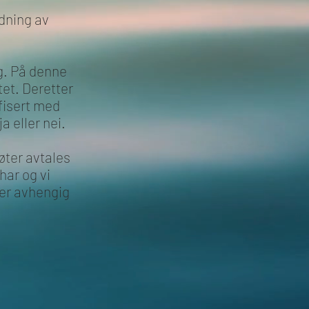
dning av
ng. På denne
tet. Deretter
fisert med
a eller nei.
øter avtales
har og vi
 er avhengig