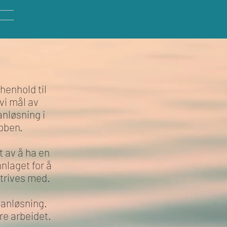
 henhold til
vi mål av
nløsning i
obben.
t av å ha en
nlaget for å
 trives med.
lanløsning.
re arbeidet.