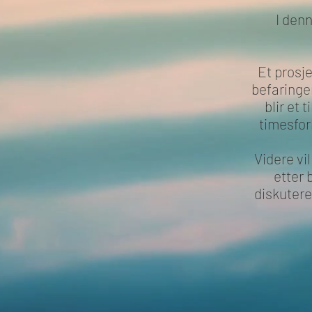
I den
Et prosje
befaringen
blir et
timesforb
Videre vi
etter 
diskutere