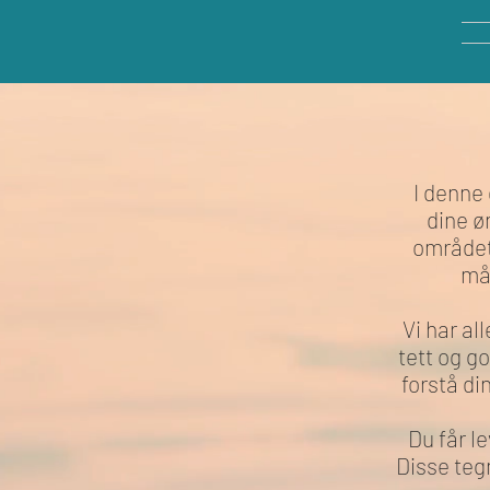
I denne 
dine ø
området
mål
Vi har al
tett og g
forstå di
Du får l
Disse teg